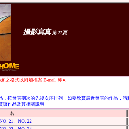
攝影寫真
第 21頁
if
之格式以附加檔案
E-mail
即可
作品，按發表期次的先後次序排列，如要欣賞最近發表的作品，請
賞該作品及其相關說明
名
 21、NO. 22
 23、NO. 24