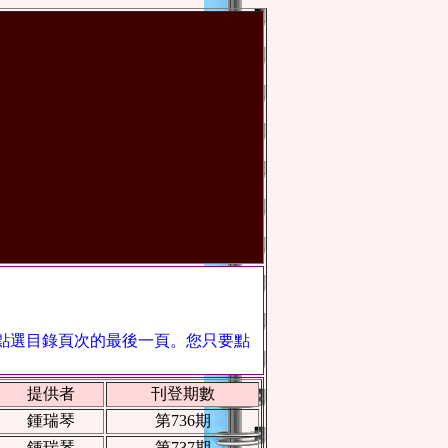
點選目錄頁次的最後一頁。您只要點
提供者
刊登期數
鍾瑞琴
第736期
鍾瑞琴
第737期