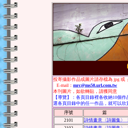
投寄攝影作品或圖片請存檔為
jpg
或
g
E-mail：
mrc@ms50.url.com.tw
本刊圖片，如欲轉貼，請獲同意
【導覽】：各頁目錄裡各收納10個
選各頁目錄中的任一作品，就可以欣
序號
篇 
2101
詩情畫意〈詩圖集〉 NO.
2102
詩情畫意〈詩圖集〉 NO.