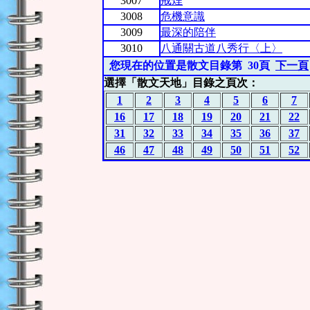
3007
戒煙
3008
危機意識
3009
最深的陪伴
3010
八通關古道八秀行〈上〉
您現在的位置是散文目錄第 30頁
下一頁
選擇「散文天地」目錄之頁次：
1
2
3
4
5
6
7
16
17
18
19
20
21
22
31
32
33
34
35
36
37
46
47
48
49
50
51
52