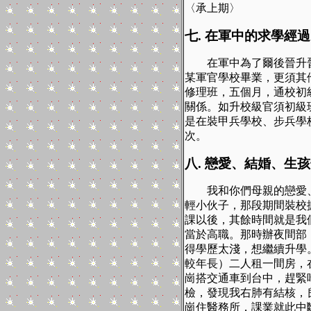
〈承上期〉
七
.
在軍中的求學經過
在軍中為了爾後晉升
某軍官學校畢業，更須其
修理班，五個月，通校初
關係。如升校級官須初級
是在裝甲兵學校、步兵學
次。
八
.
戀愛、結婚、生孩
我和你們母親的戀愛
輕小伙子，那段期間裝校
課以後，其餘時間就是我
當於高職。那時辦夜間部
得學歷太淺，想繼續升學
較年長）二人租一間房，
崗搭交通車到台中，趕緊
檢，發現我右肺有結核，
崗住醫務所，課業就此中