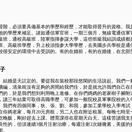
晉階，必須要具備基本的學歷和經歷，才能取得晉升的資格。我
他的學歷來補足。諸如通信軍官班，一期三個月，無線電通信軍
級班，通校高級班，陸軍指揮参謀大學，這些班級我結訓成績都
班、高級班學歷，升上校須指参大學學歷，去美國步兵學校是通
校很安定的環境中去受訓的。有的在婚前，有的在婚後，在北部
子
、結婚是天註定的。要從我在裝校那段悠閑的生活說起。我們一
擴編，清泉崗沒有足夠的房間給我們住，於是就允許我們自己在
們的，於是我們想到利用晚上進修。在你們媽媽的老家樹子腳附
，讀三年結業可取得高職學歷，可參加一般院校及軍事院校的入
。我們有四個同事，狄、張、劉、和我，參加工業學校入學考試
在你媽老家，每月
20
元房租，另二人也在附近租屋。每晚七時至
吃晚飯，剛好趕去上課。體育課排在星期天白天。這樣苦讀我支
良性的，但須連續
3
個月注射治療，每週注射
2
次鏈黴素，美援的
斷。