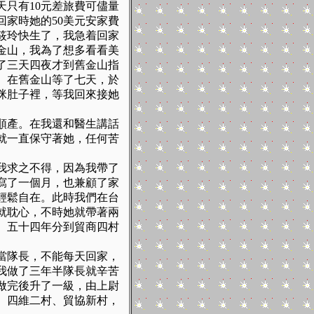
天只有
10
元差旅費可儘量
回家時她的
50
美元安家費
筱玲快生了，我急着回家
金山，我為了想多看看美
了三天四夜才到舊金山指
。在舊金山等了七天，於
咪肚子裡，等我回來接她
順產。在我還和醫生講話
就一直保守著她，任何苦
我求之不得，因為我帶了
寫了一個月，也兼顧了家
輕鬆自在。此時我們在台
就耽心，不時她就帶著兩
。五十四年分到貿商四村
當隊長，不能每天回家，
我做了三年半隊長就辛苦
做完後升了一級，由上尉
、四維二村、貿協新村，