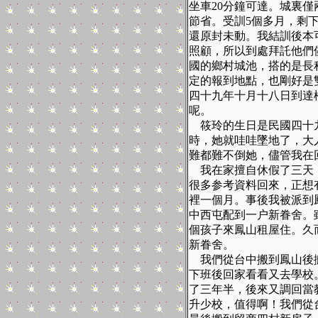
坐車
20
分鐘可達。城裏僅
節省。受訓
5
個多月，剩
還原封未動。我結訓後本
照顧，所以到處拜託他們
國的鄉村城池，搭的是長
定的報到地點，也剛好是
四十九年十月十八日到達
呢。
筱玲的生日是民國四十
時，她就哇哇墜地了，大
難都難不倒她，儘管我在
我在家擅自休假了三天
很多参考資料回來，正想
裡一個月。事後我被派到
中西屯配到一户新眷舍。
個孩子來鳳山租屋住。久
新眷舍。
我們從台中搬到鳳山後
下班後回家看看又去學校
了三年半，後來又調回當
升少校，值得啊！我們從