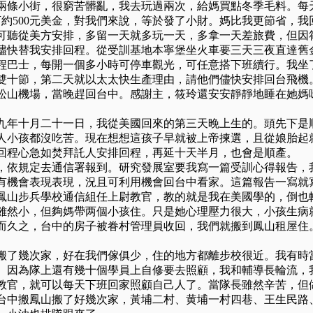
兩條小街，很窮苦髒亂，我去玩過兩次，給媽買點冬季毛料。每
下約
500
元美金，對我們來說，等於發了小財。媽比我更節省，我
可聽從美方安排，多留一天就多玩一天，多拿一天差旅費，但因
儘快替我安排回程。從受訓基地本寧堡坐火車要三天三夜直達舊
程巴士，每開一個多小時可停車觀光，可任意搭下班續行。我坐
雙十節，第二天就以太太快生產理由，請他們儘快安排回台飛機
松山機場，當晚趕回台中。感謝主，筱玲還安安靜靜地睡在她媽
九年十月二十一日，我從美國回來的第三天晚上生的。頭先下是
人小孩都沒吃苦。現在想想這孩子早就被上帝揀選，且從娘胎起
回程心急如焚拜託人安排回程，再延十天半月，也會是順產。
，依規定去通信署報到。研究發展室要我寫一篇受訓心得報告，
有機會表現表現，況且可利用機會回台中看家。這篇報告一寫就
鳳山步兵學校通信組任上尉教官，教的就是我在美國學的，倒也
雖然小，但夠媽帶两個小孩住。只是她心理壓力很大，小孩生病
而久之，台中的房子被眷村管理員收回，我們就搬到鳳山租屋住
搬了幾次家，好在我們傢俱少，住的地方都離步校很近。我有時
。因為隊上還有幾十個學員上自修要去照顧，我和輔導長輪流，
教官，就可以每天下班回家照顧自己人了。當隊長雖然辛苦，但
台中搬鳳山搬了好幾次家，黃埔二村、黄埔一村四巷、王生民路