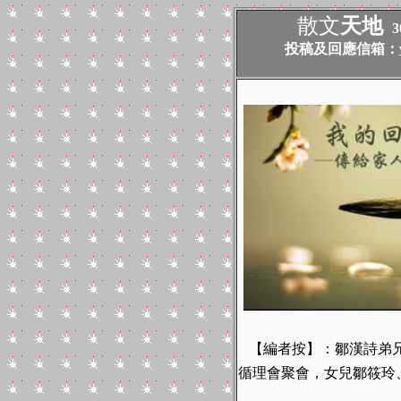
散文
天地
3
投稿及回應信箱：
【編者按】：鄒漢詩弟兄
循理會聚會，女兒鄒筱玲