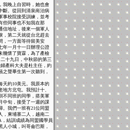
，我晚上自習時，她也會
中斷。從回到清泉崗治病
軍事校院接受訓練，並考
有些同事也不知我在那
通信地址，後來一個軍人
淚，第二天就從台北趕去
間，一方面等待留美安
七年一月十一日辦理公證
未幾懷了寶霖，為了產檢
月二十九日，中秋節的第三
的婦產科大夫是杜主任，約
籟之聲畢生第一次聽到，
每天約
10
美元。我原本的
老地方北屯。我預計十、
訓不同班的同學，搭美軍
月中旬，接受了一週的課
掃。我們一班有
21
位同盟
人，柬埔寨二人，越南二
A
，結訓成績為同盟國學員
黑人小城，叫哥侖巴斯，