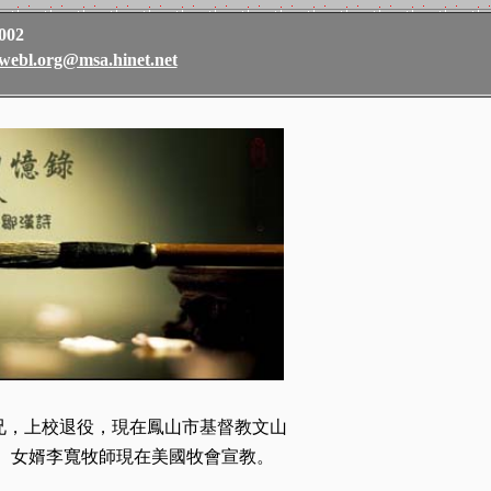
002
webl.org@msa.hinet.net
，上校退役，現在鳳山市基督教文山
、女婿李寬牧師現在美國牧會宣教。