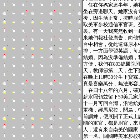
住在你媽家這半年，她初
坐在旁邊聊天。她家沒有
後，因生活正常，按時服
取美軍步校通信軍官班。
裏。有一天我突然收到一
來她們報社登廣告，向他
台中相會，從此這條原本
排，一方面學習英語，每
結婚。因為沒準備結婚，
方便，我們在
803
總醫院
天，教師節第二天，生下
在晚上
11
時
30
分生下寶霖
真是喜樂萬分，無法形容
在四十八年的六月，確
薪水照領並留下
50
美元家
十一月可回台灣，沿途給
軍機，經馬尼拉，關島，
前訓練，便展開了正式上
國的軍官，都是尉官，來
人，還有來自南美的國家
第一名。回國時美軍步校