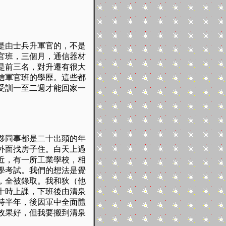
是由士兵升軍官的，不是
官班，三個月，通信器材
是前三名，對升遷有很大
信軍官班的學歷。這些都
受訓一至二週才能回家一
夥同事都是二十出頭的年
外面找房子住。白天上過
近，有一所工業學校，相
學考試。我們的想法是覺
，全被錄取。我和狄（他
十時上課，下班後由清泉
持半年，後因軍中全面體
效果好，但我要搬到清泉