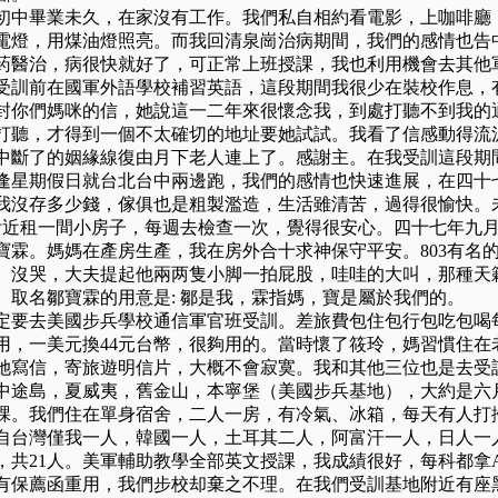
中畢業未久，在家沒有工作。我們私自相約看電影，上咖啡廳
電燈，用煤油燈照亮。而我回清泉崗治病期間，我們的感情也告
药醫治，病很快就好了，可正常上班授課，我也利用機會去其他
受訓前在國軍外語學校補習英語，這段期間我很少在裝校作息，
封你們媽咪的信，她說這一二年來很懷念我，到處打聽不到我的
打聽，才得到一個不太確切的地址要她試試。我看了信感動得流
中斷了的姻緣線復由月下老人連上了。感謝主。在我受訓這段期
逢星期假日就台北台中兩邊跑，我們的感情也快速進展，在四十
我沒存多少錢，傢俱也是粗製濫造，生活雖清苦，過得很愉快。
附近租一間小房子，每週去檢查一次，覺得很安心。四十七年九
寶霖。媽媽在產房生產，我在房外合十求神保守平安。
803
有名
。沒哭，大夫提起他兩两隻小脚一拍屁股，哇哇的大叫，那種天
。取名鄒寶霖的用意是
:
鄒是我，霖指媽，寶是屬於我們的。
定要去美國步兵學校通信軍官班受訓。差旅費包住包行包吃包喝
用，一美元換
44
元台幣，很夠用的。當時懷了筱玲，媽習慣住在
她寫信，寄旅遊明信片，大概不會寂寞。我和其他三位也是去受
中途島，夏威夷，舊金山，本寧堡（美國步兵基地），大約是六
課。我們住在單身宿舍，二人一房，有冷氣、冰箱，每天有人打
自台灣僅我一人，韓國一人，土耳其二人，阿富汗一人，日人一
，共
21
人。美軍輔助教學全部英文授課，我成績很好，每科都拿
有保薦函重用，我們步校却棄之不理。在我們受訓基地附近有座