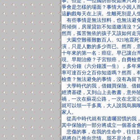
事。但是，一位國防部長如果只為
爭會是怎樣的場面？事情大小因人
這齣戲每天在上演。生離死別是人
有些事情是無法預料，也無法避
而傾倒，房屋貸款不知道繳清沒？
然而，孤苦無依的孩子又該如何走
大園空難罹難數百人、
921
地震死
演，只是人數的多少而已。然而，
十年來的第一名：癌症。早已讓台
現、早期治療？子宮頸癌，自費檢
要六分鐘（六分鐘護一生），多年
率可達百分之百你知道嗎？然而，
檢查？無法避免的事情，沒有為留
大學時代的我，借錢買保險、借
經濟基礎，又到山上去教書，意外
禍，一次在蘇花公路，一次在北宜
就可以領一千多萬，大人說我烏鴉
家人。
從高中時代就有寫遺囑習慣的我
其中保險的一部分將成立一個基金
悲傷的事，在我的生命中，往往
易將自己推向悲情。我不是冷血，