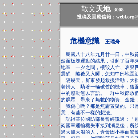
散文
天地
3008
投稿及回應信箱：
webl.org@
危機意識
王瑞舟
民國八十八年九月廿一日，中秋
然而板塊運動的結果，引起了百年
地區，一夕之間，樓毀人亡、哀聲
震醒，隨後又入睡，怎知中部地區
隔幾天，屏東發起救援活動，大
老婦人，騎著一輛破舊的機車，後
中的感動無以言語。一群中秋節放
的群眾，帶來了無數的物資、金錢
我傷心嗎？那是無庸置疑的。只
我，有些不一樣的想法。
記得某位國防部長曾經說過：「
架國軍運輸機失事接到消息後，所
過大風大浪的人，豈會因小事而驚