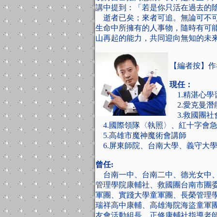
講中提到：「若是你只活在過去的
逝者已矣；來者可追。無論可不
生命中所擁有的人事物，隨時有可
山再起的能力，共同迎向無知的未
【編者按】作
現任：
1.精湛心學
2.愛克曼潛
3.救國團社
4.國際領隊〈執照〉、紅十字會
5.高雄市魔神魔術會講師
6.屏東師院、台南大學、義守大
曾任:
台南一中、台南二中、德光女中、
管理學院康輔社、救國團台南市團
軍團、實踐大學童軍團、長榮管理
瑞祥高中康輔、高雄海院海盜童軍
友會活動組長、正修康輔社指導老