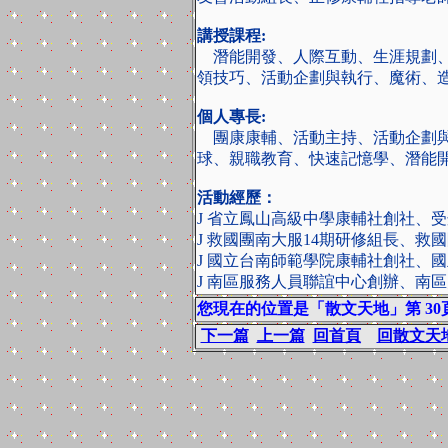
講授課程:
潛能開發、人際互動、生涯規劃、
領技巧、活動企劃與執行、魔術、
個人專長:
團康康輔、活動主持、活動企劃與
球、親職教育、快速記憶學、潛能
活動經歷：
J 省立鳳山高級中學康輔社創社、
J 救國團南大服14期研修組長、救
J 國立台南師範學院康輔社創社、
J 南區服務人員聯誼中心創辦、南
您現在的位置是「散文天地」第 30
下一篇
上一篇
回首頁
回散文天