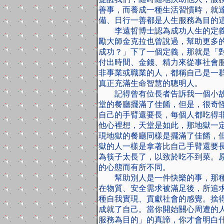
善事，而養成一種生活習慣時，就
備、日行一善都是人生服務為目的
李遠哲博士認為成功人生的定義
勵大師金克拉也曾說過，幫助更多
成功？」下了一個定義，那就是「
付出時間、金錢、精力來從事社會
非事業或職業的人，都稱自己是一
真正充滿生命智慧的聰明人。
記得曾有位長者告訴我一個小故
堂的餐廳擺滿了佳餚，但是，很奇
自己的手臂還要長，每個人都吃得
他心裡想，天堂是如此，那地獄一
現地獄的餐廳同樣是擺滿了佳餚，
獄的人一樣是拿著比自己手臂還要
為筷子太長了，以致於吃不到菜。
的心態而有所不同。
幫助別人是一件快樂的事，那種
在物質、安全需求被滿足後，所追
種自我實現、貢獻社會的感覺。捨
成就了自己。當你開始關心周遭的
服務為目的」的真諦，你才會明白