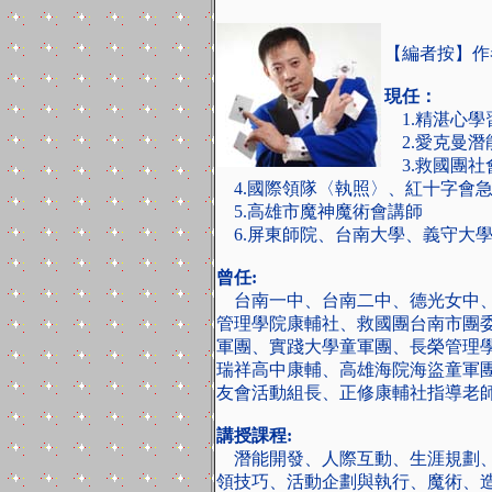
【編者按】作
現任：
1.精湛心學
2.愛克曼潛
3.救國團社
4.國際領隊〈執照〉、紅十字會
5.高雄市魔神魔術會講師
6.屏東師院、台南大學、義守大
曾任:
台南一中、台南二中、德光女中、
管理學院康輔社、救國團台南市團
軍團、實踐大學童軍團、長榮管理
瑞祥高中康輔、高雄海院海盜童軍
友會活動組長、正修康輔社指導老
講授課程:
潛能開發、人際互動、生涯規劃、
領技巧、活動企劃與執行、魔術、