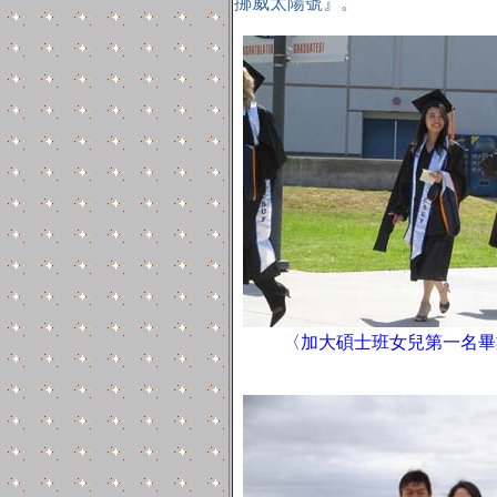
挪威太陽號』。
〈加大碩士班女兒第一名畢