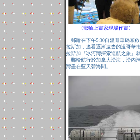
〈郵輪上畫家現場作畫〉
郵輪在下午5:30自溫哥華碼頭
拉斯加，遙看逐漸遠去的溫哥華
拉斯加『冰河灣探索巡航之旅』
郵輪航行於加拿大沿海，沿內灣
灣盡在藍天碧海間。