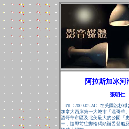
阿拉斯加冰河灣
張明仁
昨〈2009.05.24〉在美國
加拿大西岸第一大城市「溫哥華
溫哥華市區及北美最大的公園「
車，隨即前往郵輪碼頭辦妥登船及安檢