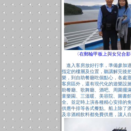
〈在郵輪甲板上與女兒合影
進入客房放好行李，準備參加逃
指定的樓層及位置，聽講解完後
樂，到自助餐廳吃個點心，各處
客房區外，還有現代化的遊樂設
助餐廳、歌舞廳、酒吧、周圍擺
童樂園、三溫暖、美容院、圖書
全。並定時上演各種精心安排的
供應牛排等各式餐點。船上除了
及非酒精飲料都免費供應，讓人