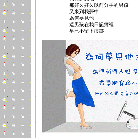
那好久好久以前分手的男孩
又來到我夢中
為何夢見他
這男孩在我日記簿裡
早已不留下痕跡