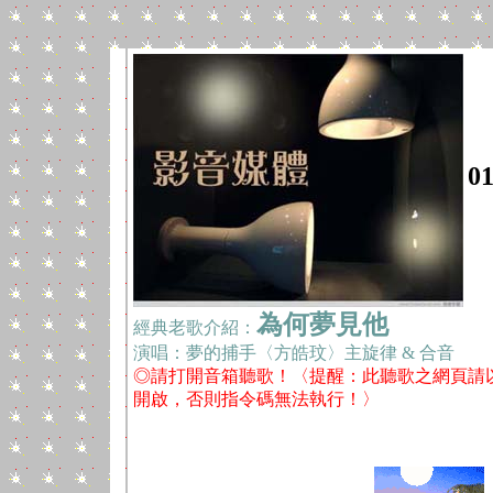
0
為何夢見他
經典老歌介紹：
演唱：夢的捕手〈方皓玟〉主旋律 & 合音
◎請打開音箱聽歌！〈提醒：此聽歌之網頁請以 Inter
開啟，否則指令碼無法執行！〉