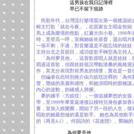
這男孩在我日記簿裡
早已不留下痕跡
民歌年代，台灣流行樂壇竄出第一個搖滾組
輯主打歌「就在今夜」，在當家女主唱金智娟
馬上成為樂壇的焦點，紅遍大街小巷。1996
時，竟登高一呼，宣稱她皈依基督，退出唱片
一張不剩，不過，對音樂還是不能忘情的娃娃
主持台北之音節目，成功從歌手轉型為主持人
「為何夢見他」，這首歌原唱人就是娃娃，
唱過這首歌，但跟娃娃低沉帶點滄桑的風格迥
作，其充分表現對前男友的情懷，實在是一首
但編者在此特別推介由方皓玟詮釋的「為何
聲，聲線的美麗和感性，和她演唱時的那種讓
內心的波動，的確感人肺腑。
夢的捕手〈方皓玟〉，一個追捕夢想的女孩，
學，至1999年畢業返港後以模特兒身份參加香
賽，並加入娛樂圈，開始了另一段的人生，做
唱歌的她最想做的還是歌手。 她也為其他歌
的《再見4.1》、何韻詩的《花迷戀》、鄭融
為何夢見他