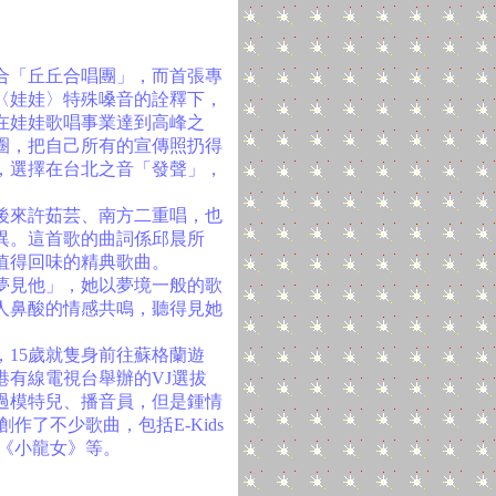
合「丘丘合唱團」，而首張專
〈娃娃〉特殊嗓音的詮釋下，
年在娃娃歌唱事業達到高峰之
圈，把自己所有的宣傳照扔得
，選擇在台北之音「發聲」，
。
後來許茹芸、南方二重唱，也
異。這首歌的曲詞係邱晨所
值得回味的精典歌曲。
夢見他」，她以夢境一般的歌
人鼻酸的情感共鳴，聽得見她
15歲就隻身前往蘇格蘭遊
港有線電視台舉辦的VJ選拔
過模特兒、播音員，但是鍾情
手創作了不少歌曲，包括
E-Kids
的《小龍女》等。