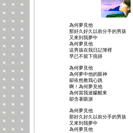
為何夢見他
那好久好久以前分手的男孩
又來到我夢中
為何夢見他
這男孩在我日記簿裡
早已不留下痕跡
為何夢見他
為何夢中他的眼神
卻依然教我心跳
啊！為何夢見他
為何當我迷矇醒來
卻含著眼淚
為何夢見他
那好久好久以前分手的男孩
又來到我夢中
為何夢見他