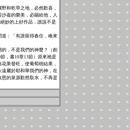
矌野和乾旱之地，必然歡喜，
與沙崙的榮美，必賜給他，人
部絕妙的上好作品，誰說不是
問道：「有誰留得春住，喚來
期的，不是我們的神麼？（創
0節，書10章13節）原來祂是
無花果發旺，使葡萄樹結果，
永遠屬於耶和華我們的神，在
救恩的泉源歡然取水，不再是