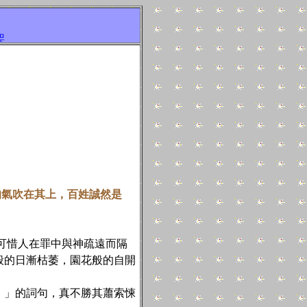
，我們擁有這個，就擁有一切，十字架是我們唯一的盼望!，信
的氣吹在其上，百姓誠然是
可惜人在罪中與神疏遠而隔
般的日漸枯萎，園花般的自開
。」的詞句，真不勝其蕭索悚