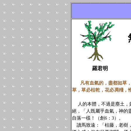
羅君明
凡有血氣的，盡都如草
草，草必枯乾，花必凋殘，惟
人的本體，不過是塵土，如
絕，「人既屬乎血氣，神的
自落一樣！（創6：3）。
讀馬致遠：「枯藤，老樹，