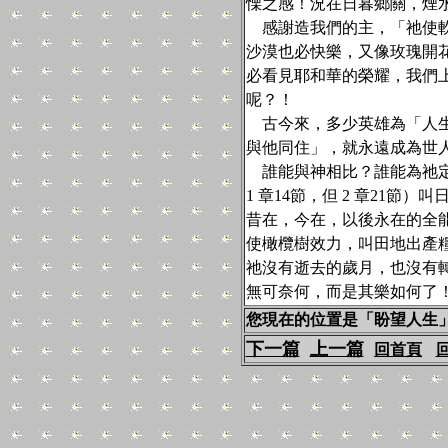
慄之感！況在日暮鄉關，煙
感謝造我們的主，「祂使軟
沙漠也必快樂，又像玫瑰開
必看見耶和華的榮耀，我們上
呢？！
古今來，多少英雄為「人生
與他同住」，就永遠成為世
誰能與神相比？誰能為祂定
1 章14節，但 2 章21
昔在，今在，以後永在的全
使橄欖樹效力，叫田地出產
祂沒有逝去的歲月，也沒有
無可奈何，而是其樂如何了
您現在的位置是「盼望人生」
下一篇
上一篇
回首頁