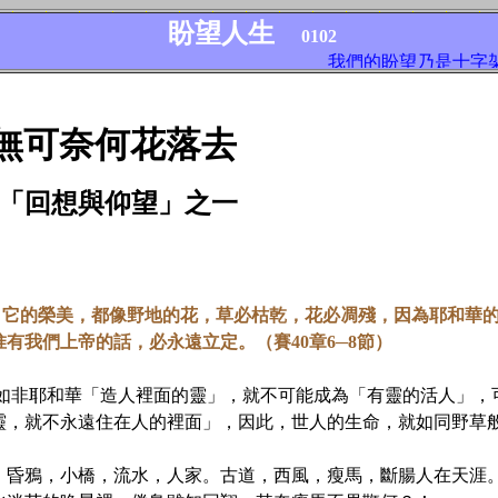
盼望人生
0102
我們的盼望乃是十字架
無可奈何花落去
「回想與仰望」之一
，它的榮美，都像野地的花，草必枯乾，花必凋殘，因為耶和華
有我們上帝的話，必永遠立定。（賽40章6─8節）
非耶和華「造人裡面的靈」，就不可能成為「有靈的活人」，
靈，就不永遠住在人的裡面」，因此，世人的生命，就如同野草
昏鴉，小橋，流水，人家。古道，西風，瘦馬，斷腸人在天涯