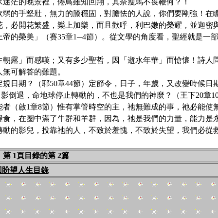
水迷茫的晚景裡，倦鳥雖知回翔，其奈瘦馬不畏鞭何？！
弱的手堅壯，無力的膝穩固，對膽怯的人說，你們要剛強！在
花，必開花繁盛，樂上加樂，而且歡呼，利巴嫩的榮耀，並迦密
帝的榮美」（賽35章1─4節）。從文學的角度看，聖經就是一
朝露」而感嘆；又有多少聖哲，因「逝水年華」而愴懷！詩人
人無可解答的難題。
規日期？（耶50章44節）定節令，日子，年歲，又改變時候日
節）叫日影倒退，命地球停止轉動的，不也是我們的神麼？（王下20章1
能者（啟1章8節）惟有掌管時空的主，祂無難成的事，祂必能使
糧食，在圈中滿了牛群和羊群，因為，祂是我們的力量，能力是
轉動的影兒，投靠祂的人，不致於羞愧，不致於失望，我們必從
！
第 1頁目錄的第 2篇
回盼望人生目錄