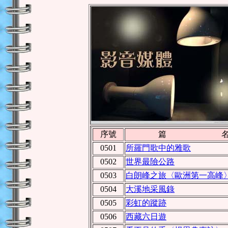
序號
篇 
0501
所羅門歌中的雅歌
0502
世界最險公路
0503
白朗峰之旅〈歐洲第一高峰
0504
大溪地采風錄
0505
彩虹的蹤跡
0506
西藏六日遊