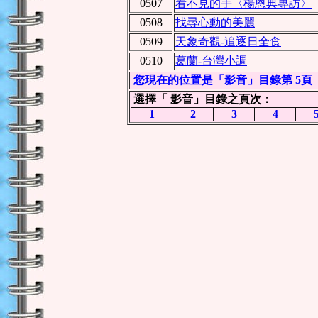
0507
看不見的手〈楊恩典專訪〉
0508
找尋心動的美麗
0509
天象奇觀-追逐日全食
0510
葛蘭-台灣小調
您現在的位置是「影音」目錄第 5頁
選擇「 影音」目錄之頁次：
1
2
3
4