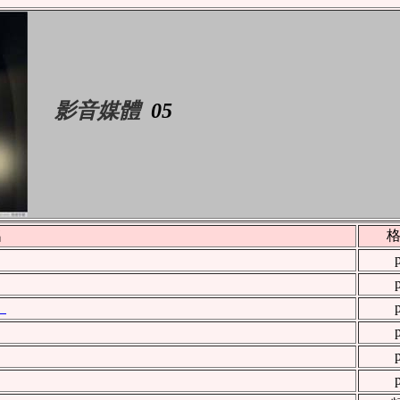
影音媒體
05
名
格
〉