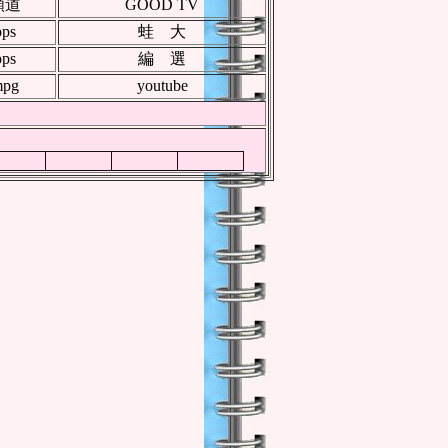
頻道
GOOD TV
pps
蛙 大
pps
編 選
pg
youtube