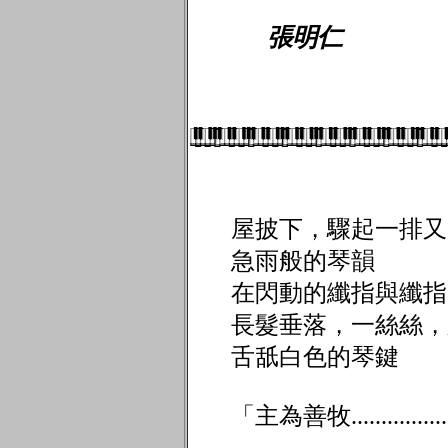
張明仁
屋披下，驟起一排又
急雨般的琴韻
在閃動的纖指與纖指
長髮垂落，一絲絲，
舌舐白色
「主為善牧..................