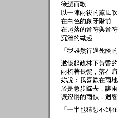
徐緩而歌
以一陣雨後的薰風
在白色的象牙階前
在起落的音符與音符
沉潛的織起
「我雖然行過死蔭的幽谷....
遂憶起疏林下黃昏的
雨梳著長髮，落在肩
妳說：我喜歡在
於是急步歸去，讓雨
讓鏗鏘的雨韻，迴響
「一半也猜想不到在金色海岸