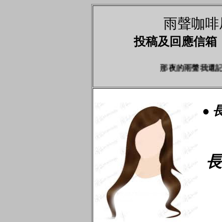
雨聲咖啡
投稿及回應信箱
那夜的雨聲我還
●
長