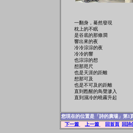
一翻身，驀然發現
枕上的不眠
是谷底的那條澗
響出來的夜
冷冷淙淙的夜
冷冷的響
也淙淙的想
想那咫尺
也是天涯的距離
想那可及
也是不可及的距離
直到甦醒的鳥聲滲入
直到濕冷的曉霧升起
您現在的位置是「詩的廣場」第1
下一篇
上一篇
回首頁
回詩