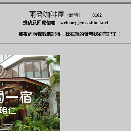
雨聲咖啡屋
〈新詩〉
0102
投稿及回應信箱：
webl.org@msa.hinet.net
那夜的雨聲我還記得，枕在誰的臂彎我卻忘記了！