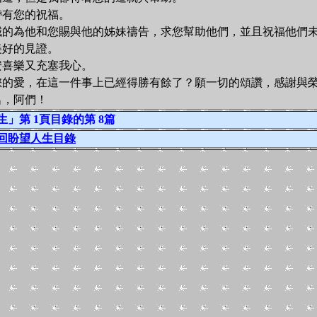
有您的祝福。
的為他和您賜與他的姊妹禱告，求您幫助他們，並且祝福他們未
美好的見證。
喜樂又充塞我心。
的愛，在這一件事上已經得勝有餘了？願一切的頌讚，感謝與
，阿們！
」第 1頁目錄的第 8篇
回盼望人生目錄