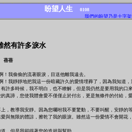
盼望人生
0108
我們的盼望乃是十字架
雖然有許多淚水
蓓蓓
！我偷偷的流著眼淚，目送他離我遠去。
！我靜靜地把我這一份暗藏許久的愛情埋葬了，因為我知道，
有許多時候，我不明白，也不瞭解，但是我仍然是要用我的口來
愛的真諦，您使我體會愛不僅僅止於付出，更是無條件的付給，
上，教導我安靜。因為您囑咐我不要驚動，不要叫醒，安靜的
愛與無限的體諒，擦乾了我的眼淚。雖然這一份愛情不會開花，
道，但是我卻得著您的造就與幫助。