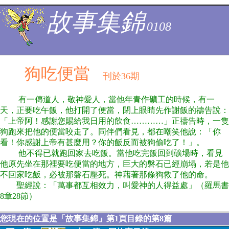
故事集錦
0108
狗吃便當
刊於36期
有一傳道人，敬神愛人，當他年青作礦工的時候，有一
天，正要吃午飯，他打開了便當，閉上眼睛先作謝飯的禱告說：
「上帝阿！感謝您賜給我日用的飲食…………」正禱告時，一隻
狗跑來把他的便當咬走了。同伴們看見，都在嘲笑他說：「你
看！你感謝上帝有甚麼用？你的飯反而被狗偷吃了！」。
他不得已就跑回家去吃飯。當他吃完飯回到礦場時，看見
他原先坐在那裡要吃便當的地方，巨大的磐石已經崩塌，若是他
不回家吃飯，必被那磐石壓死。神藉著那條狗救了他的命。
聖經說：「萬事都互相效力，叫愛神的人得益處」（羅馬書
8章28節）
您現在的位置是「故事集錦」第1頁目錄的第8篇