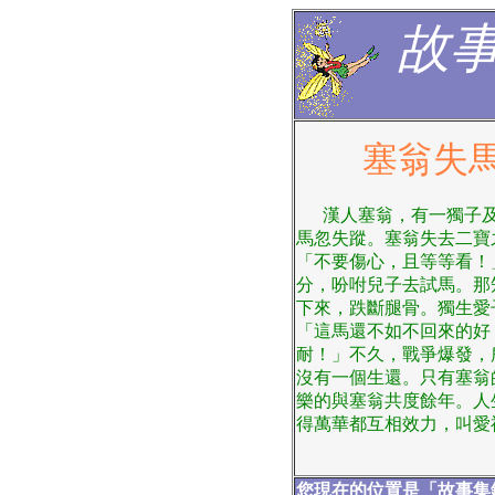
故
塞翁失
漢人塞翁，有一獨子及
馬忽失蹤。塞翁失去二寶
「不要傷心，且等等看！
分，吩咐兒子去試馬。那
下來，跌斷腿骨。獨生愛
「這馬還不如不回來的好
耐！」不久，戰爭爆發，
沒有一個生還。只有塞翁
樂的與塞翁共度餘年。人
得萬華都互相效力，叫愛
您現在的位置是「故事集