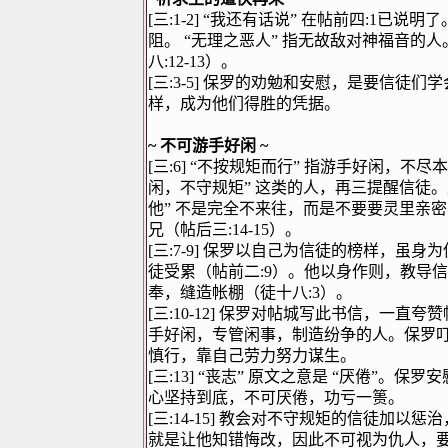
[
三
:1-2]
“
我还有话说
”
在帖前四
:1
已说明了
阻。
“
无理之恶人
”
指无故敌对神福音的人
八
:12-13
）。
[
三
:3-5]
保罗的劝勉和安慰，是要信徒们学
样，成为他们得胜的凭据。
~
不可游手好闲
~
[
三
:6]
“
不按规矩而行
”
指游手好闲，不尽本
闲，不守规矩
”
这类的人，再三提醒信徒。
他
”
不是完全不来往，而是不要要灵里亲密
兄（帖后三
:14-15
）。
[
三
:7-9]
保罗以自己为信徒的榜样，虽身为
徒受累（帖前二
:9
）。他以身作则，教导信
奉，缝造帐棚（徒十八
:3
）。
[
三
:10-12]
保罗对帖城写此书信，一直夸赞
手好闲，专管闲事，制造纷争的人。保罗
慎行，靠自己劳力努力谋生。
[
三
:13]
“
丧志
”
原文之意是
“
厌倦
”
。保罗安
心坚持到底，不可厌倦，功亏一篑。
[
三
:14-15]
教会对不守规矩的信徒加以惩治
就是让他知错悔改，因此不可视为仇人，