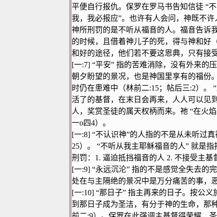
平便自行报仇。保罗在罗马书告知信徒
“
不
我，我必报应
”
。也许有人会问，神既不许
神所刑罚的是不听从福音的人。福音告诉
的时候，且借着神儿子的死，得与神和好
和好的途径，他们若不要这恩典，只有接
[
一
:7]
“
平安
”
指的苦难消除，没有外来的压
朝夕盼望的景况，也是神国里享有的福份
时仍在患难中（林前二
:15
；帖后三
:2
）。
“
活了的基督，在末日会再来，人人可以见
人，奖赏圣徒的属天权柄而来。祂
“
在火焰
一
o
四
4
）。
[
一
:8]
“
不认识神
”
的人指的不是从未听过真
25
）。
“
不听从我主耶稣福音的人
”
就是指
刑罚：
1.
逼迫抵挡福音的人
2.
不接受主基
[
一
:9]
“
永远沉沦
”
指的不是感觉全失去的完
处在与主隔绝的景况中是万分痛苦的事，
[
一
:10]
“
那日子
”
指主再来的日子。按公义
到那日子成为圣洁，有分于神的生命，那
前二
:9
）。保罗在此强调主基督得荣耀，圣