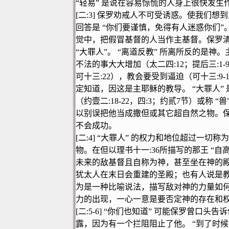
“
轻易
”
是说在容易惊慌的人身上很快发生
[
二
:3]
保罗劝戒人不可受诱惑。使我们想到
回答是
“
你们要谨慎，免得有人迷惑你们
”
觉中，把假冒基督的人当作主基督。保罗
“
大罪人
”
。
“
离道反教
”
所离所反的是神。
不法的事大大增加（太二四
:12
；提后三
:1-
可十三
:22
），教会要受到逼迫（可十三
:9-
定知道，因这是主耶稣的教导。
“
大罪人
”
（约壹二
:18-22
，四
:3
；约贰
7
节）或称
“
兽
以别误把他当成撒但或其它超自然之物。
不会成功。
[
二
:4]
“
大罪人
”
的权力和地位超过一切称为
物。在但以理书十一
:36
所描写的那王
“
自
未来的敌基督且自称为神，甚至坐在神的
犹太人在末日会重建的圣殿；也有人说是
为是一种比喻说法，描写敌对神的力量如
力的出现，一心一意是要否定神的存在和
[
二
:5-6]
“
你们也知道
”
可能保罗曾口头告诉
露，因为有一个拦阻阻止了他。
“
到了时候