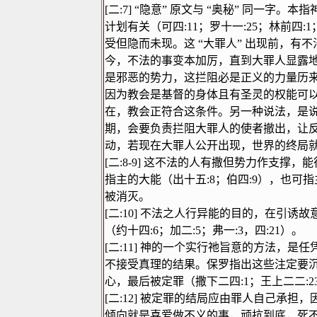
[
二
:7]
“
隐意
”
原文与
“
奥秘
”
同一字。本指
计划有关（可四
:11
；罗十一
:25
；林前四
:1
受但隐而未现。这
“
大罪人
”
出现前，有不
今，不法的事变本加厉，直到大罪人显露
是邪恶的势力，这拦阻必是正义的力量历
因为教会是基督的身体且有圣灵的权能可
在，教会正符合这条件。另一种说法，是
期，会要负责拦阻大罪人的使者撤出，让
动，若现在大罪人公开出现，世界的终局
[
二
:8-9]
这不法的人有撒但势力作支撑，能
指主的大能（出十五
:8
；伯四
:9
），也可指
被消灭。
[
二
:10]
不法之人行异能的目的，在引诱故
（约十四
:6
；加二
:5
；弗一
:3
，四
:21
）。
[
二
:11]
神的一个实行祂旨意的方法，是任
不接受真理的结果。保罗指出这些注定要
心，最后被定罪（撒下二四
:1
；王上二二
:2
[
二
:12]
被定罪的结局应由罪人自己承担，
倾向就是喜爱做不义的事，顽抗到底，死