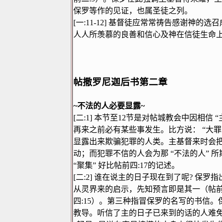
保罗等作的见证，也属圣徒之列。
[
一
:11-12]
基督徒应常常祷告感谢神的选召
人人所羡慕的良善和信心及神在信徒生命
帖撒罗尼迦后书第二章
~
不法的人必要显露
~
[
二
:1]
本节至
12
节是对帖城教会中因相信
“
再来之前必有某些事发生。比方说：
“
大罪
显露出来欺骗犯罪的人类。主基督来时会
动；而犯罪不信的人会为那
“
不法的人
”
所
“
聚集
”
好比帖前四
:17
的记述。
[
二
:2]
谁在说主的日子现在到了呢
?
保罗指
从灵界来的启示，先知预言即是其一（帖
四
:15
）。第三种指冒保罗的名写的书信。
教导。听信了主的日子已来到的话的人难