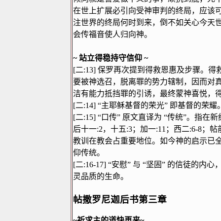
在世上扩展必引向受神审判的终局，应该
注世界的终局何时到来，倒不如关心今天
会传福音使人归向神。
~
站立得稳持守信仰
~
[
二
:13]
保罗再次提到得救恩惠及步骤。得
要被神选召，脱离罪的势力辖制，因而对
洁有能力抵挡罪的引诱，最终蒙神喜悦，
[
二
:14]
“
主耶稣基督的荣光
”
即基督的荣耀
[
二
:15]
“
口传
”
原文直译为
“
传统
”
。指在新
后十一
:2
，十五
:3
；加一
:11
；西二
:6-8
；帖
教训在教会占重要地位。如今神的启示已
仰传统。
[
二
:16-17]
“
安慰
”
与
“
坚固
”
的信徒的内心
灵品质的生命。
帖撒罗尼迦后书第三章
~
祈求主的道快再来
~