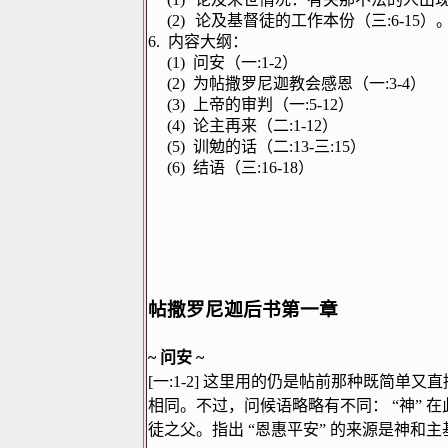
(2)
论及基督徒的工作本份（三
:6-15
）
6.
内容大纲：
(1)
问安（一
:1-2
）
(2)
为帖撒罗尼迦教会感恩（一
:3-4
）
(3)
上帝的审判（一
:5-12
）
(4)
论主再来（二
:1-12
）
(5)
训勉的话（二
:13-
三
:15
）
(6)
结语（三
:16-18
）
帖撒罗尼迦后书第一章
~
问安
~
[
一
:1-2]
这里用的仍是帖前那种既简单又直
相同。不过，问候语略略有不同：
“
神
”
在
徒之父。指出
“
恩惠平安
”
的来源是神和主