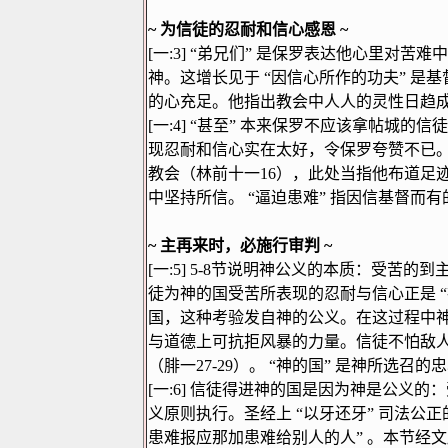
~
为信徒的忍耐和信心感恩
~
[
一
:3]
“
弟兄们
”
是保罗表达他心里对苦难中
神。这增长见于
“
因信心所作的功夫
”
是基
的心充足。他指出教会中人人的灵性日趋
[
一
:4]
“
甚至
”
本来保罗不应该拿帖城的信徒
现忍耐和信心实在太好，令保罗夸赞不已
教会（林前十一
16
），此处当指他布道足
中坚持所信。
“
逼迫患难
”
指因信基督而有
~
主再来时，必施行审判
~
[
一
:5] 5-8
节说明神公义的本质：受苦的到
徒为神的国受苦所表现的忍耐与信心正是
“
国，这种考验发自神的公义。在这过程中
与道德上可抗拒风暴的力量。信徒不怕敌
（腓一
27-29
）。
“
神的国
”
是神所选召的忠
[
一
:6]
信徒得进神的国是因为神是公义的：
义原则执行。圣经上
“
以牙还牙
”
司法公正
患难报应那加患难给别人的人
”
。本节经文