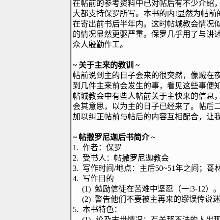
在帖前的参考资料中已对帖后有不少介绍
大都支持保罗所写。本书的内
!
显然为帖前
在寄出前书后半年内。这时帖城教会情况
的情况显然更驱严重。保罗几乎用了与讲
众人殷勤作工。
~
关于主来的教训
~
帖前说到主的日子会来的很突然，像贼在
到几件主来前会发生的事，看见这些事便
帖城教会中有些人帖前关于主快来的信息
会其意思，以为主的日子已经来了。帖后
加以纠正帖前与帖后的内容互相配合，让
~
帖撒罗尼迦后书简介
~
1.
作者：保罗
2.
受书人：帖撒罗尼迦教会
3.
写作时间
/
地点：主后
50~51
年之间；哥
4.
写作目的
(1)
勉励信徒在苦难中坚忍（一
:3-12
）
(2)
警告他们不要被主再来的缪误传说
5.
本书特色：
(1)
论及末世情况：有关那不法的人出