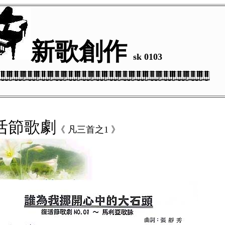
新歌創作
sk
0103
活節歌劇
《 凡三首
之
1
》