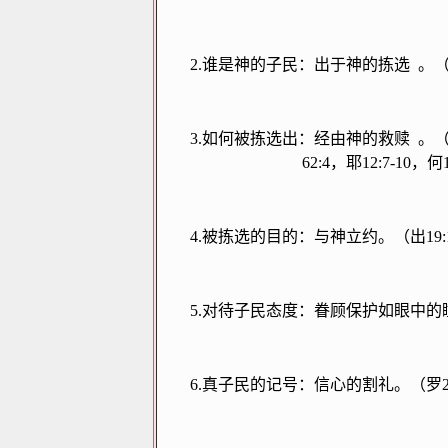
2.
谁是神的子民：出于神的拣选
。
3.
如何被拣选出：经由神的救赎
。
62:4
，耶
12:7-10
，何
4.
被拣选的目的：与神立约。（出
19:
5.
对待子民态度：眷顾保护如眼中的
6.
真子民的记号：信心的割礼。（罗