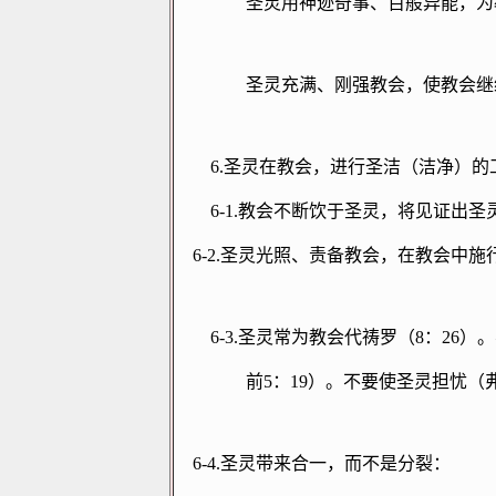
圣灵用神迹奇事、百般异能，为
圣灵充满、刚强教会，使教会继
6.
圣灵在教会，进行圣洁（洁净）的
6-1.
教会不断饮于圣灵，将见证出圣
6-2.
圣灵光照、责备教会，在教会中施
6-3.
圣灵常为教会代祷罗（
8
：
26
）。
前
5
：
19
）。不要使圣灵担忧（
6-4.
圣灵带来合一，而不是分裂：