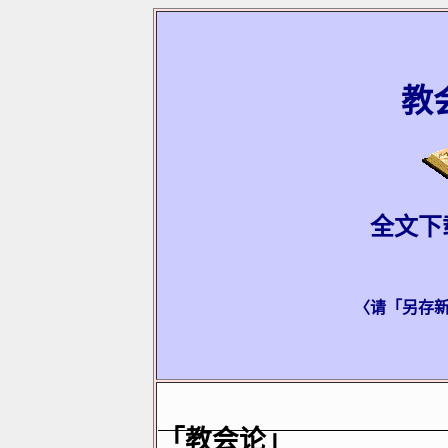
教
全文下
〈请「另存
「教会论」