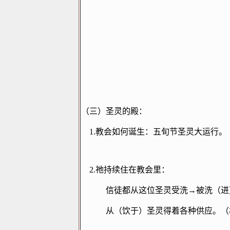
（三）圣灵的殿：
1.
教会如何诞生：五旬节圣灵大运行。
2.
祂持续住在教会里：
信徒都从这位圣灵受洗→被洗（进
从（饮于）圣灵得着各种供应。（