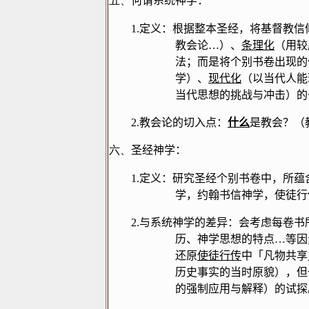
五、
何谓系统神学：
1.
定义：根据整本圣经，将基督教信
教会论
…
）、
条理化
（用较
法；而是将个别书卷出现的
学）、
现代化
（以当代人能
当代思想的挑战与冲击）的
2.
教会论的切入点：
什么
是教会？（
六、
圣经神学：
1.
定义：研究圣经个别书卷中，所蕴
学，约翰书信神学，使徒行
2.
与系统神学的差异：会考虑每卷书
历、神学思想的特点
…
等因
还原
使徒行传
中「凡物共享
历史事实的当时原貌），但
的强制应用与解释）的试探