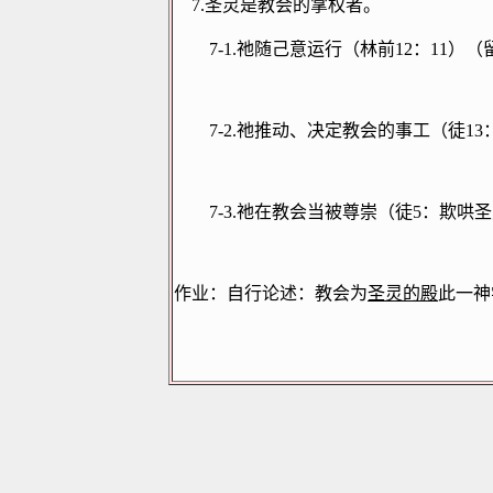
7.
圣灵是教会的掌权者。
7-1.
祂随己意运行（林前
12
：
11
）（
7-2.
祂推动、决定教会的事工（徒
13
7-3.
祂在教会当被尊崇（徒
5
：欺哄圣
作业：自行论述：教会为
圣灵的殿
此一神