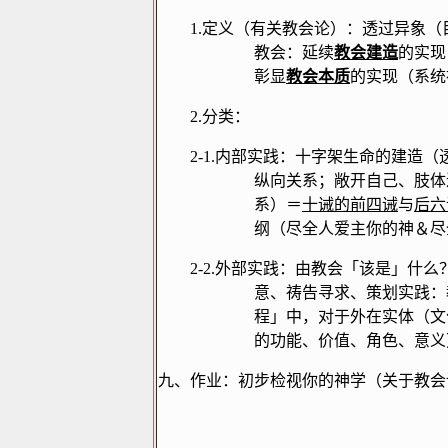
1.
定义（有关教会论）：透过异象（
教会：延续
教会建造
的实现
彰显
教会本质
的实现（系统
2.
分类：
2-1.
内部实践：十字架生命的建造（
纵向关系；敞开自己、肢体
系）＝
十诫的前四诫
与
后六
纲（尽全人爱主你的神＆尽
2-2.
外部实践：由教会「该是」什么
意、祷告寻求、策划实践：
程」中，对于外在实体（文
的功能、价值、角色、意义
九、作业：初步检视你的神学（关于教会