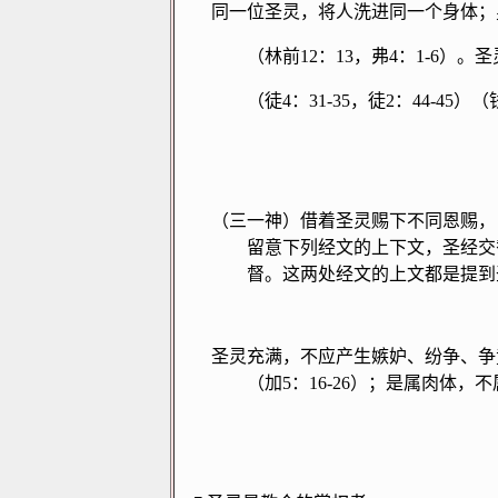
同一位圣灵，将人洗进同一个身体；
（林前
12
：
13
，弗
4
：
1-6
）。圣
（徒
4
：
31-35
，徒
2
：
44-45
）（
（三一神）借着圣灵赐下不同恩赐，
留意下列经文的上下文，圣经交
督。这两处经文的上文都是提到
圣灵充满，不应产生嫉妒、纷争、争
（加
5
：
16-26
）；是属肉体，不